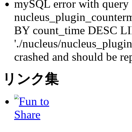
mySQL error with que
nucleus_plugin_counte
BY count_time DESC LI
'./nucleus/nucleus_plugi
crashed and should be re
リンク集