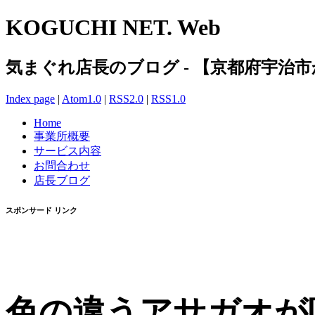
KOGUCHI NET. Web
気まぐれ店長のブログ - 【京都府宇治
Index page
|
Atom1.0
|
RSS2.0
|
RSS1.0
Home
事業所概要
サービス内容
お問合わせ
店長ブログ
スポンサード リンク
色の違うアサガオが