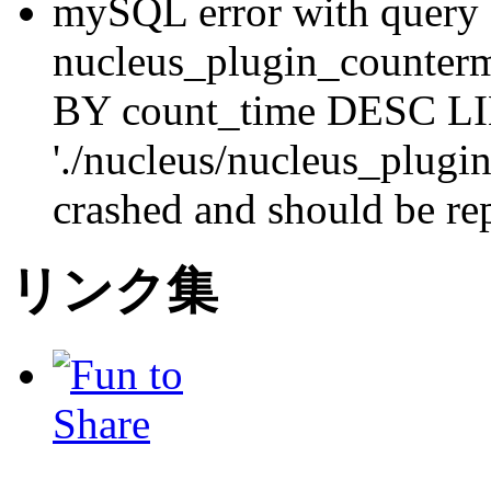
mySQL error with que
nucleus_plugin_counte
BY count_time DESC LI
'./nucleus/nucleus_plugi
crashed and should be re
リンク集