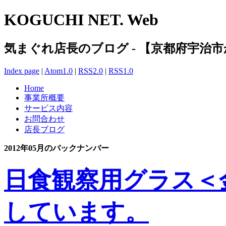
KOGUCHI NET. Web
気まぐれ店長のブログ - 【京都府宇治
Index page
|
Atom1.0
|
RSS2.0
|
RSS1.0
Home
事業所概要
サービス内容
お問合わせ
店長ブログ
2012年05月のバックナンバー
日食観察用グラス＜
しています。