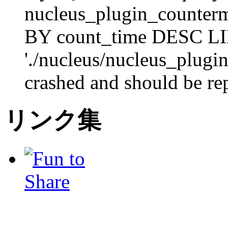
nucleus_plugin_counte
BY count_time DESC LI
'./nucleus/nucleus_plugi
crashed and should be re
リンク集