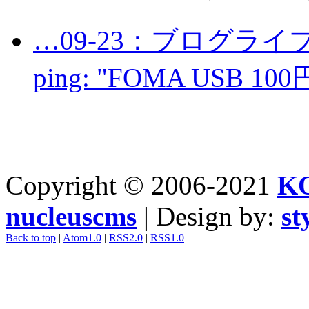
…09-23：ブログライ
ping: "FOMA USB 100
Copyright © 2006-2021
K
nucleuscms
| Design by:
st
Back to top
|
Atom1.0
|
RSS2.0
|
RSS1.0