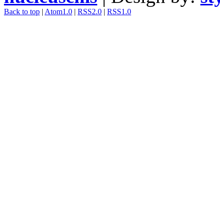
Back to top
|
Atom1.0
|
RSS2.0
|
RSS1.0