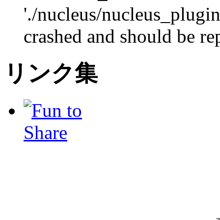
'./nucleus/nucleus_plugi
crashed and should be re
リンク集